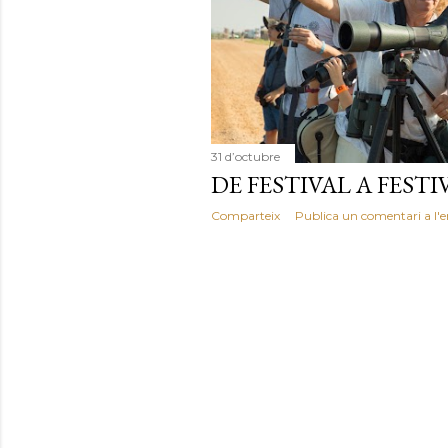
d
e
s
31 d’octubre
DE FESTIVAL A FESTI
Comparteix
Publica un comentari a l'