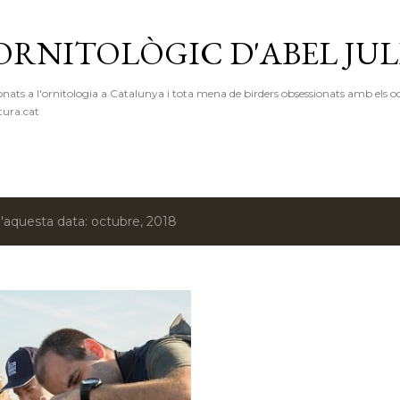
Salta al contingut principal
ORNITOLÒGIC D'ABEL JUL
onats a l'ornitologia a Catalunya i tota mena de birders obsessionats amb els oc
ura.cat
d'aquesta data: octubre, 2018